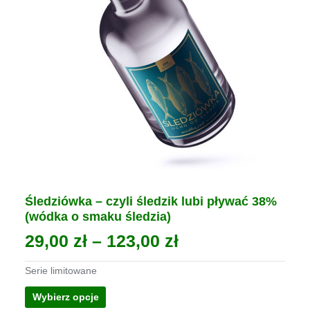
Śledziówka – czyli śledzik lubi pływać 38%
(wódka o smaku śledzia)
Zakres
29,00
zł
–
123,00
zł
cen:
Serie limitowane
od
Ten
Wybierz opcje
29,00 zł
produkt