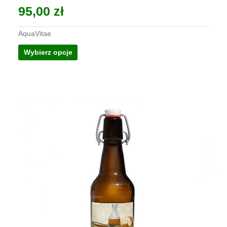
95,00
zł
AquaVitae
Ten
Wybierz opcje
produkt
ma
wiele
wariantów.
Opcje
można
wybrać
na
stronie
produktu