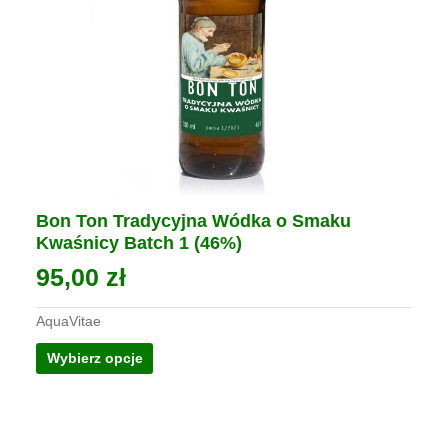
Bon Ton Tradycyjna Wódka o Smaku
Kwaśnicy Batch 1 (46%)
95,00
zł
AquaVitae
Ten
Wybierz opcje
produkt
ma
wiele
wariantów.