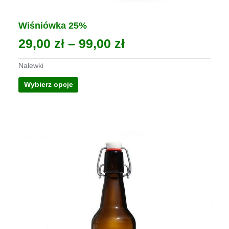
Wiśniówka 25%
Zakres
29,00
zł
–
99,00
zł
cen:
Nalewki
od
Ten
Wybierz opcje
29,00 zł
produkt
ma
do
wiele
99,00 zł
wariantów.
Opcje
można
wybrać
na
stronie
produktu