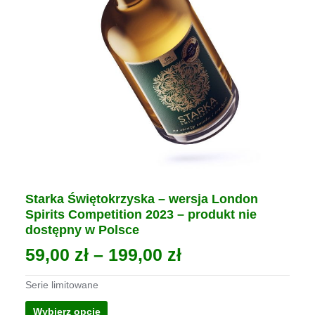
Starka Świętokrzyska – wersja London
Spirits Competition 2023 – produkt nie
dostępny w Polsce
Zakres
59,00
zł
–
199,00
zł
cen:
Serie limitowane
od
Ten
Wybierz opcje