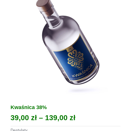
wybrać
na
stronie
produktu
Kwaśnica 38%
Zakres
39,00
zł
–
139,00
zł
cen:
Destylaty