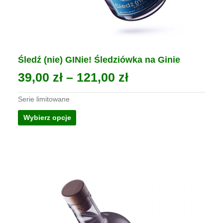
Śledź (nie) GINie! Śledziówka na Ginie
Zakres
39,00
zł
–
121,00
zł
cen:
Serie limitowane
od
Ten
Wybierz opcje
39,00 zł
produkt
ma
do
wiele
121,00 zł
wariantów.
Opcje
można
wybrać
na
stronie
produktu