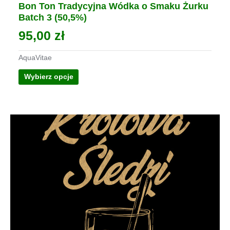
Bon Ton Tradycyjna Wódka o Smaku Żurku
Batch 3 (50,5%)
95,00
zł
AquaVitae
Ten
Wybierz opcje
produkt
ma
wiele
wariantów.
Opcje
można
wybrać
na
stronie
produktu