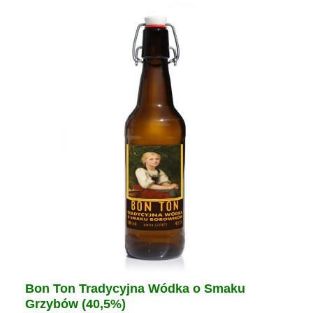
Opcje
można
wybrać
na
stronie
produktu
Bon Ton Tradycyjna Wódka o Smaku
Grzybów (40,5%)