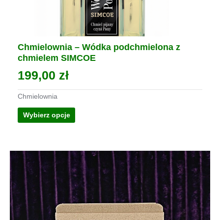
Chmielownia – Wódka podchmielona z
chmielem SIMCOE
199,00
zł
Chmielownia
Ten
Wybierz opcje
produkt
ma
wiele
wariantów.
Opcje
można
wybrać
na
stronie
produktu