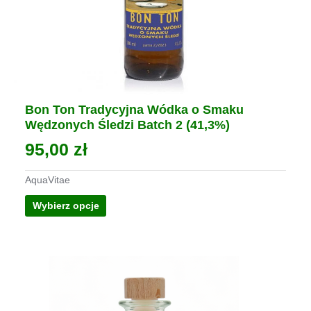
Bon Ton Tradycyjna Wódka o Smaku
Wędzonych Śledzi Batch 2 (41,3%)
95,00
zł
AquaVitae
Ten
Wybierz opcje
produkt
ma
wiele
wariantów.
Opcje
można
wybrać