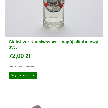
Gleiwitzer Kanalwasser – napój alkoholowy
35%
72,00
zł
Serie limitowane
Ten
Wybierz opcje
produkt
ma
wiele
wariantów.
Opcje
można