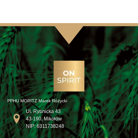
ma
do
wiele
123,00 zł
wariantów.
Opcje
można
wybrać
na
stronie
produktu
PPHU MORITZ Marek Różycki
Ul. Rybnicka 43
43-190, Mikołów
NIP: 6311738248