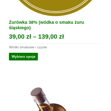
Żurówka 38% (wódka o smaku żuru
śląskiego)
Zakres
39,00
zł
–
139,00
zł
cen:
Wódki smakowe i czyste
od
Ten
Wybierz opcje
39,00 zł
produkt
ma
do
wiele
139,00 zł
wariantów.
Opcje
można
wybrać
na
stronie
produktu