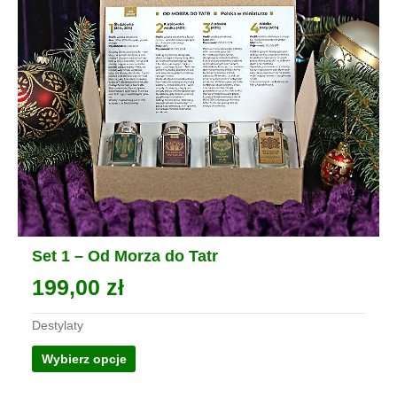
Set 1 – Od Morza do Tatr
199,00
zł
Destylaty
Ten
Wybierz opcje
produkt
ma