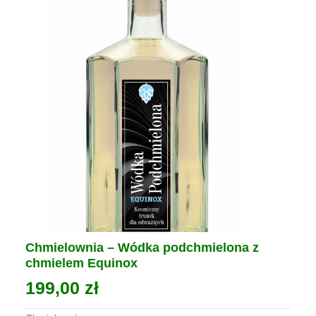
na
stronie
produktu
Chmielownia – Wódka podchmielona z
chmielem Equinox
199,00
zł