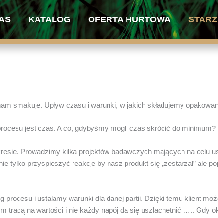
AS
KATALOG
OFERTA HURTOWA
STARZ
 nam smakuje. Upływ czasu i warunki, w jakich składujemy opakowan
ocesu jest czas. A co, gdybyśmy mogli czas skrócić do minimum?
esie. Prowadzimy kilka projektów badawczych mających na celu ustal
ie tylko przyspieszyć reakcje by nasz produkt się „zestarzał” ale
rocesu i ustalamy warunki dla danej partii. Dzięki temu klient mo
m tracą na wartości i nie każdy napój da się uszlachetnić ….. Gdy