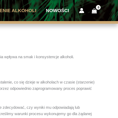
ENIE ALKOHOLI
NOWOŚCI
ia wpływa na smak i konsystencje alkoholi.
enie, co się dzieje w alkoholach w czasie (starzenie)
 poprzez odpowiednio zaprogramowany proces poprawić
że zdecydować, czy wyniki mu odpowiadają lub
 określimy warunki procesu wykonujemy go dla żądanej