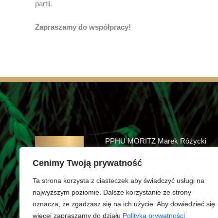
partii.
Zapraszamy do współpracy!
PPHU MORITZ Marek Różycki
Ul. Rybnicka 43
Cenimy Twoją prywatność
43-190, Mikołów
Ta strona korzysta z ciasteczek aby świadczyć usługi na
NIP: 6311738248
najwyższym poziomie. Dalsze korzystanie ze strony
oznacza, że zgadzasz się na ich użycie. Aby dowiedzieć się
więcej zapraszamy do działu
Polityka prywatności