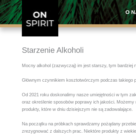
Przejdź
do
O N
treści
Starzenie Alkoholi
Mocny alkohol (zazwyczaj) im jest starszy, tym bardziej
Głównym czynnikiem kosztotwórczym podczas takiego pr
Od 2021 roku doskonalimy nasze umiejętności w tym zakr
oraz określenie sposobów poprawy ich jakości. Możemy n
produkty, które w dniu dzisiejszym nie są zadowalające.
Na początku na próbkach sprawdzamy pożądany przebieg p
zrezygnować z dalszych prac. Niektóre produkty z wiekie