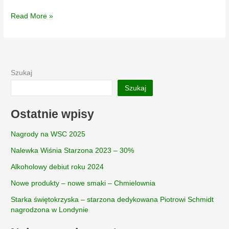
Śledziówka
Read More »
uhonorowana
tytułem
„Alkoholowy
Debiut
2023”
Szukaj
Szukaj
Ostatnie wpisy
Nagrody na WSC 2025
Nalewka Wiśnia Starzona 2023 – 30%
Alkoholowy debiut roku 2024
Nowe produkty – nowe smaki – Chmielownia
Starka świętokrzyska – starzona dedykowana Piotrowi Schmidt
nagrodzona w Londynie