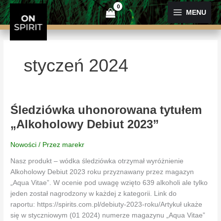
Przejdź
MENU
do
treści
styczeń 2024
Śledziówka uhonorowana tytułem
„Alkoholowy Debiut 2023”
Nowości
/ Przez
marekr
Nasz produkt – wódka śledziówka otrzymał wyróżnienie
Alkoholowy Debiut 2023 roku przyznawany przez magazyn
„Aqua Vitae”. W ocenie pod uwagę wzięto 639 alkoholi ale tylko
jeden został nagrodzony w każdej z kategorii. Link do
raportu: https://spirits.com.pl/debiuty-2023-roku/Artykuł ukaże
się w styczniowym (01 2024) numerze magazynu „Aqua Vitae”