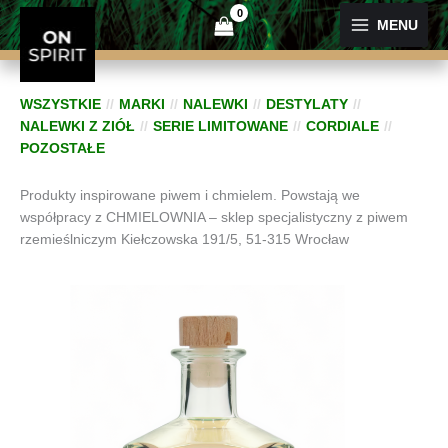
Przejdź
MENU
do
treści
WSZYSTKIE
MARKI
NALEWKI
DESTYLATY
NALEWKI Z ZIÓŁ
SERIE LIMITOWANE
CORDIALE
POZOSTAŁE
Produkty inspirowane piwem i chmielem. Powstają we
współpracy z CHMIELOWNIA – sklep specjalistyczny z piwem
rzemieślniczym Kiełczowska 191/5, 51-315 Wrocław