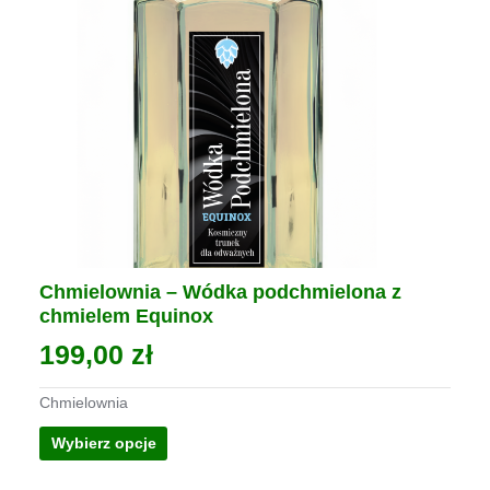
Chmielownia – Wódka podchmielona z
chmielem Equinox
199,00
zł
Chmielownia
Ten
Wybierz opcje
produkt
ma