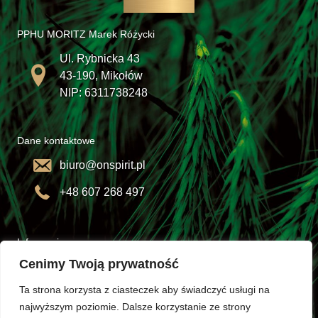
PPHU MORITZ Marek Różycki
Ul. Rybnicka 43
43-190, Mikołów
NIP: 6311738248
Dane kontaktowe
biuro@onspirit.pl
+48 607 268 497
Informacje
Cenimy Twoją prywatność
Opakowania
Ta strona korzysta z ciasteczek aby świadczyć usługi na
Regulamin
najwyższym poziomie. Dalsze korzystanie ze strony