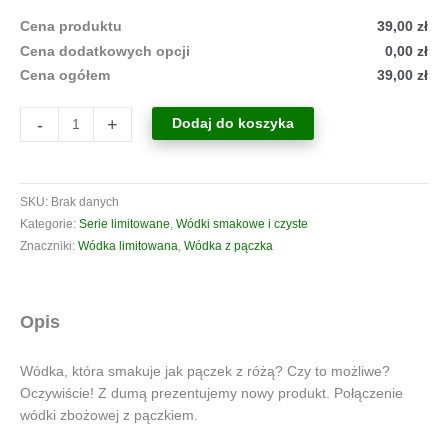
Cena produktu
39,00 zł
Cena dodatkowych opcji
0,00 zł
Cena ogółem
39,00 zł
ilość
-
+
Dodaj do koszyka
Pączek
z
różą
SKU:
Brak danych
38%
Kategorie:
Serie limitowane
,
Wódki smakowe i czyste
Znaczniki:
Wódka limitowana
,
Wódka z pączka
Opis
Wódka, która smakuje jak pączek z różą? Czy to możliwe?
Oczywiście! Z dumą prezentujemy nowy produkt. Połączenie
wódki zbożowej z pączkiem.