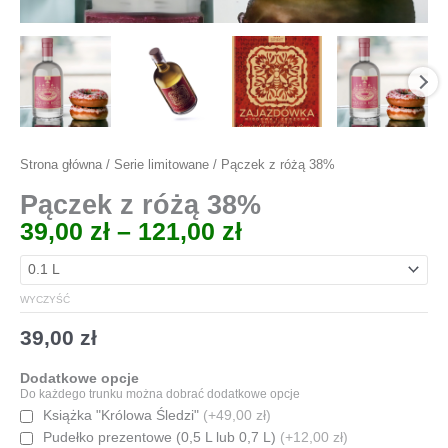
Strona główna
/
Serie limitowane
/ Pączek z różą 38%
Pączek z różą 38%
Zakres
39,00
zł
–
121,00
zł
cen:
od
39,00 zł
WYCZYŚĆ
do
39,00
zł
121,00 zł
Dodatkowe opcje
Do każdego trunku można dobrać dodatkowe opcje
Książka "Królowa Śledzi"
(+49,00 zł)
Pudełko prezentowe (0,5 L lub 0,7 L)
(+12,00 zł)