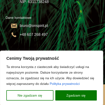
NIP: 6311738248
Dane kontaktowe
biuro@onspirit.pl
+48 607 268 497
Informacje
Cenimy Twoją prywatność
Opakowania
Ta strona korzysta z ciasteczek aby świadczyć usługi na
Regulamin
najwyższym poziomie. Dalsze korzystanie ze strony
oznacza, że zgadzasz się na ich użycie. Aby dowiedzieć się
Polityka prywatności
więcej zapraszamy do działu
Polityka prywatności
Copyright © 2022 ONSpirit | Wykonanie:
Telvinet
Nie zgadzam się
Zgadzam się
A mobile friendly WooCommerce website by Jakub Potocki, a WordPress developer