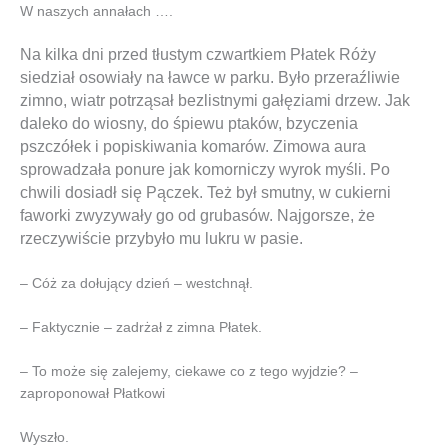
W naszych annałach ….
Na kilka dni przed tłustym czwartkiem Płatek Róży
siedział osowiały na ławce w parku. Było przeraźliwie
zimno, wiatr potrząsał bezlistnymi gałęziami drzew. Jak
daleko do wiosny, do śpiewu ptaków, bzyczenia
pszczółek i popiskiwania komarów. Zimowa aura
sprowadzała ponure jak komorniczy wyrok myśli. Po
chwili dosiadł się Pączek. Też był smutny, w cukierni
faworki zwyzywały go od grubasów. Najgorsze, że
rzeczywiście przybyło mu lukru w pasie.
– Cóż za dołujący dzień – westchnął.
– Faktycznie – zadrżał z zimna Płatek.
– To może się zalejemy, ciekawe co z tego wyjdzie? –
zaproponował Płatkowi
Wyszło.