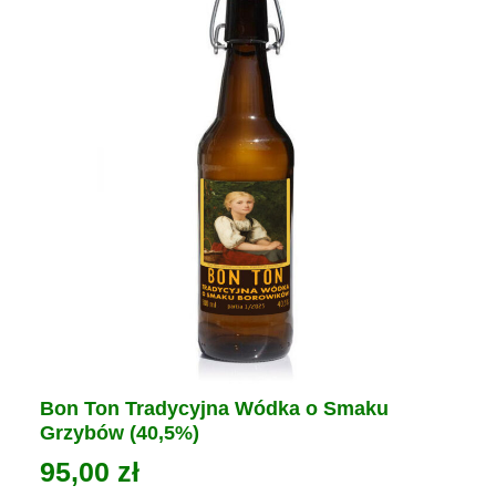
wybrać
na
stronie
produktu
Bon Ton Tradycyjna Wódka o Smaku
Grzybów (40,5%)
95,00
zł