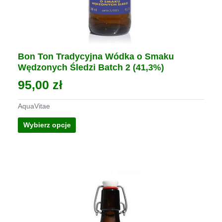
Bon Ton Tradycyjna Wódka o Smaku
Wędzonych Śledzi Batch 2 (41,3%)
95,00
zł
AquaVitae
Ten
Wybierz opcje
produkt
ma
wiele
wariantów.
Opcje
można
wybrać
na
stronie