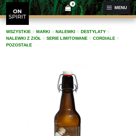
Przejdź
MENU
do
treści
WSZYSTKIE
MARKI
NALEWKI
DESTYLATY
NALEWKI Z ZIÓŁ
SERIE LIMITOWANE
CORDIALE
POZOSTAŁE