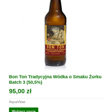
produktu
Bon Ton Tradycyjna Wódka o Smaku Żurku
Batch 3 (50,5%)
95,00
zł
AquaVitae
Ten
Wybierz opcje