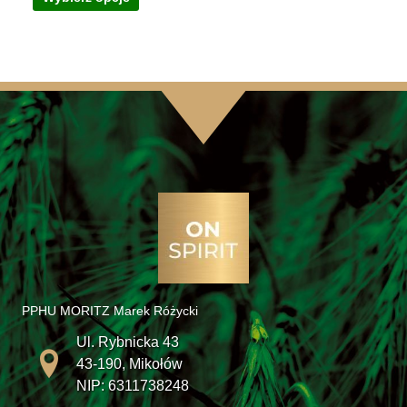
produkt
ma
wiele
wariantów.
Opcje
można
wybrać
na
stronie
produktu
PPHU MORITZ Marek Różycki
Ul. Rybnicka 43
43-190, Mikołów
NIP: 6311738248